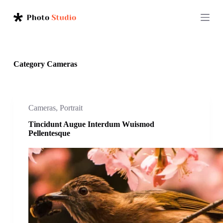
S
k
i
p
t
o
c
Category
Cameras
o
n
t
e
n
Cameras
,
Portrait
t
Tincidunt Augue Interdum Wuismod
Pellentesque